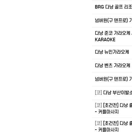
BRG 다낭 골프 리
넘버원(구 텐프로)
다낭 준코 가라오케 
KARAOKE
다낭 뉴민가라오케
다낭 벤츠 가라오케
넘버원(구 텐프로)
[코]
다낭 부산이발소
[코]
[초건전] 다낭
- 커플마사지
[코]
[초건전] 다낭
- 커플마사지