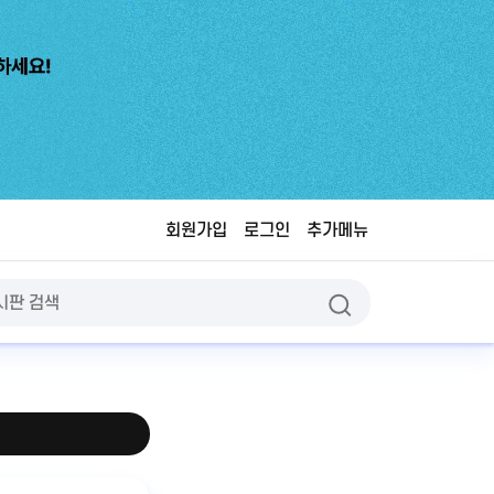
회원가입
로그인
추가메뉴