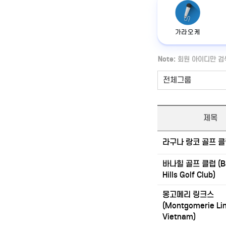
가라오케
Note:
회원 아이디만 검
제목
라구나 랑코 골프 
바나힐 골프 클럽 (B
Hills Golf Club)
몽고메리 링크스
(Montgomerie Li
Vietnam)