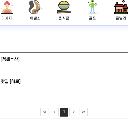
마사지
이발소
음식점
골프
풀빌라
[청해수산]
맛집 [하루]
1