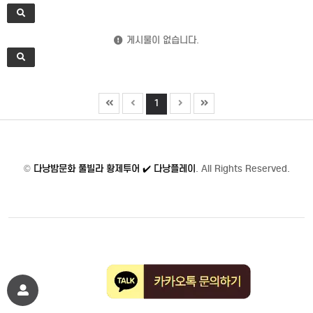
게시물이 없습니다.
1
©
다낭밤문화 풀빌라 황제투어 ✔️ 다낭플레이
. All Rights Reserved.