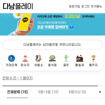
회원가입
로그인
추가메뉴
다낭플레이는 남자들전용 커뮤니티입니다.
가라오케
마사지
이발소
음식점
골프
풀빌라
패키지
전체 0 건 - 1 페이지
전체분류 (15)
3룸~5룸 (10)
6룸이상 (5)