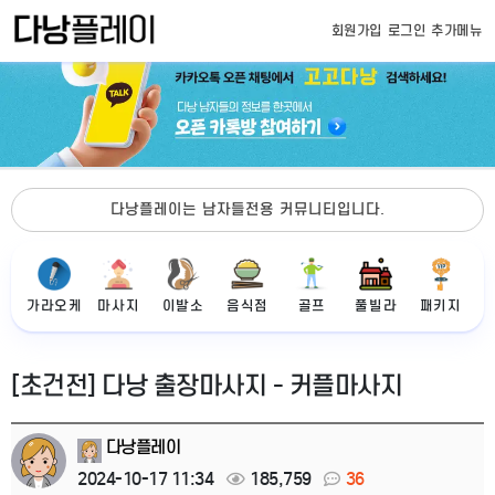
회원가입
로그인
추가메뉴
다낭플레이는 남자들전용 커뮤니티입니다.
가라오케
마사지
이발소
음식점
골프
풀빌라
패키지
[초건전] 다낭 출장마사지 - 커플마사지
다낭플레이
2024-10-17 11:34
185,759
36