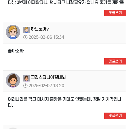
다낭 3번째 이제알다니. 택시타고 나갈필요가 없네요 울커플 개만족
댓글쓰기
하드코어v
2025-02-06 15:34
좋아조하
댓글쓰기
크리스티나아길내놔
2025-02-07 13:20
여러나라를 겪고 마사지 출장은 기대도 안햇는데. 정말 기가막힙니
다.
댓글쓰기