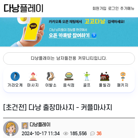
회원가입
로그인
추가메뉴
다낭플레이는 남자들전용 커뮤니티입니다.
가라오케
마사지
이발소
음식점
골프
풀빌라
패키지
[초건전] 다낭 출장마사지 - 커플마사지
다낭플레이
2024-10-17 11:34
185,556
36