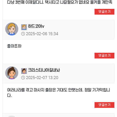
다낭 3번째 이제알다니. 택시타고 나갈필요가 없네요 울커플 개만족
댓글쓰기
하드코어v
2025-02-06 15:34
좋아조하
댓글쓰기
크리스티나아길내놔
2025-02-07 13:20
여러나라를 겪고 마사지 출장은 기대도 안햇는데. 정말 기가막힙니
다.
댓글쓰기