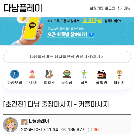
회원가입
로그인
추가메뉴
다낭플레이는 남자들전용 커뮤니티입니다.
가라오케
마사지
이발소
음식점
골프
풀빌라
패키지
[초건전] 다낭 출장마사지 - 커플마사지
다낭플레이
2024-10-17 11:34
185,877
36