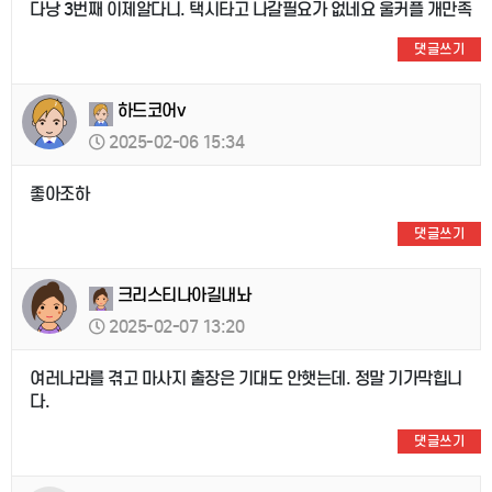
다낭 3번째 이제알다니. 택시타고 나갈필요가 없네요 울커플 개만족
댓글쓰기
하드코어v
2025-02-06 15:34
좋아조하
댓글쓰기
크리스티나아길내놔
2025-02-07 13:20
여러나라를 겪고 마사지 출장은 기대도 안햇는데. 정말 기가막힙니
다.
댓글쓰기