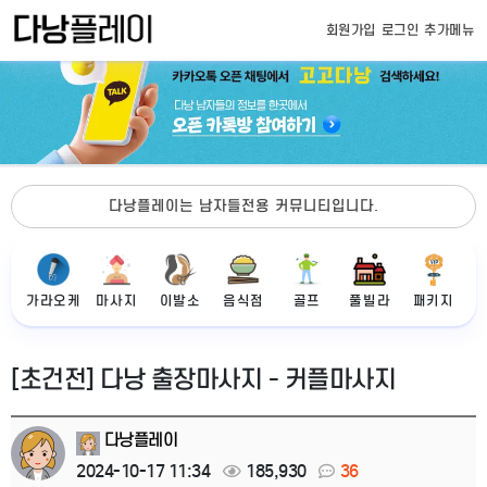
회원가입
로그인
추가메뉴
다낭플레이는 남자들전용 커뮤니티입니다.
가라오케
마사지
이발소
음식점
골프
풀빌라
패키지
[초건전] 다낭 출장마사지 - 커플마사지
다낭플레이
2024-10-17 11:34
185,930
36