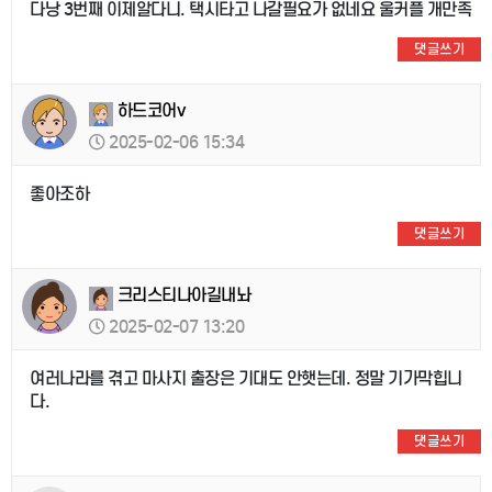
다낭 3번째 이제알다니. 택시타고 나갈필요가 없네요 울커플 개만족
댓글쓰기
하드코어v
2025-02-06 15:34
좋아조하
댓글쓰기
크리스티나아길내놔
2025-02-07 13:20
여러나라를 겪고 마사지 출장은 기대도 안햇는데. 정말 기가막힙니
다.
댓글쓰기