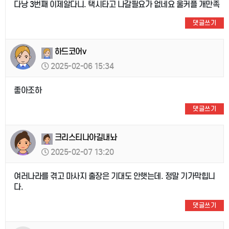
다낭 3번째 이제알다니. 택시타고 나갈필요가 없네요 울커플 개만족
댓글쓰기
하드코어v
2025-02-06 15:34
좋아조하
댓글쓰기
크리스티나아길내놔
2025-02-07 13:20
여러나라를 겪고 마사지 출장은 기대도 안햇는데. 정말 기가막힙니
다.
댓글쓰기