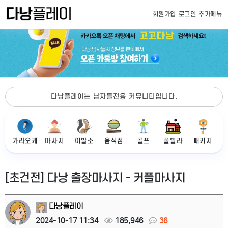
회원가입
로그인
추가메뉴
다낭플레이는 남자들전용 커뮤니티입니다.
가라오케
마사지
이발소
음식점
골프
풀빌라
패키지
[초건전] 다낭 출장마사지 - 커플마사지
다낭플레이
2024-10-17 11:34
185,946
36