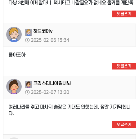
다낭 3번째 이제알다니. 택시타고 나갈필요가 없네요 울커플 개만족
댓글쓰기
하드코어v
2025-02-06 15:34
좋아조하
댓글쓰기
크리스티나아길내놔
2025-02-07 13:20
여러나라를 겪고 마사지 출장은 기대도 안햇는데. 정말 기가막힙니
다.
댓글쓰기