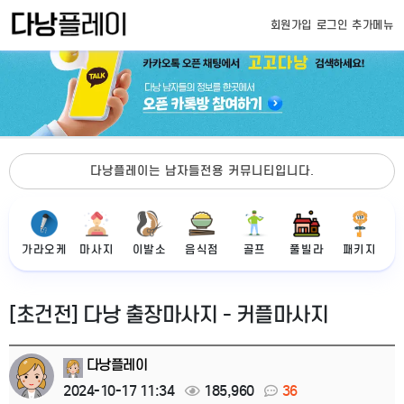
회원가입
로그인
추가메뉴
다낭플레이는 남자들전용 커뮤니티입니다.
가라오케
마사지
이발소
음식점
골프
풀빌라
패키지
[초건전] 다낭 출장마사지 - 커플마사지
다낭플레이
2024-10-17 11:34
185,960
36