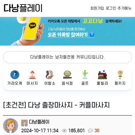
회원가입
로그인
추가메뉴
다낭플레이는 남자들전용 커뮤니티입니다.
가라오케
마사지
이발소
음식점
골프
풀빌라
패키지
[초건전] 다낭 출장마사지 - 커플마사지
다낭플레이
2024-10-17 11:34
185,601
36