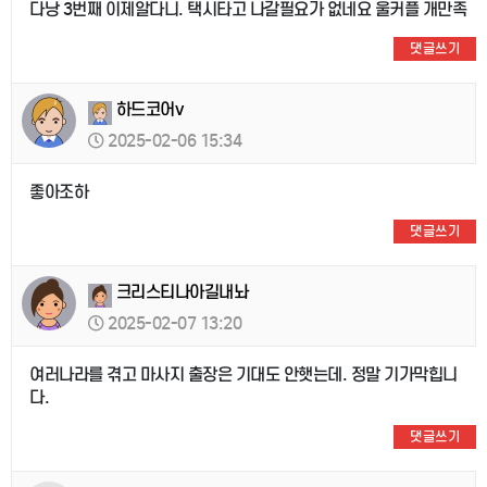
다낭 3번째 이제알다니. 택시타고 나갈필요가 없네요 울커플 개만족
댓글쓰기
하드코어v
2025-02-06 15:34
좋아조하
댓글쓰기
크리스티나아길내놔
2025-02-07 13:20
여러나라를 겪고 마사지 출장은 기대도 안햇는데. 정말 기가막힙니
다.
댓글쓰기