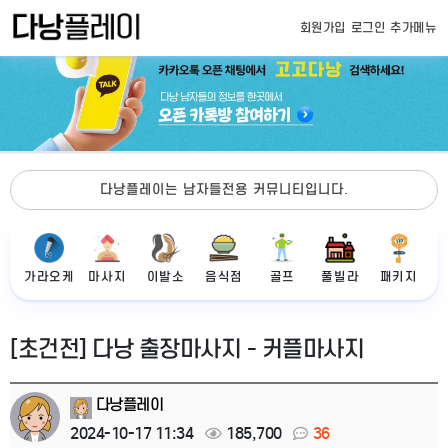
회원가입
로그인
추가메뉴
다낭플레이는 남자들전용 커뮤니티입니다.
가라오케
마사지
이발소
음식점
골프
풀빌라
패키지
[초건전] 다낭 출장마사지 - 커플마사지
다낭플레이
2024-10-17 11:34
185,700
36