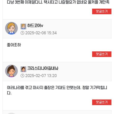
다낭 3번째 이제알다니. 택시타고 나갈필요가 없네요 울커플 개만족
댓글쓰기
하드코어v
2025-02-06 15:34
좋아조하
댓글쓰기
크리스티나아길내놔
2025-02-07 13:20
여러나라를 겪고 마사지 출장은 기대도 안햇는데. 정말 기가막힙니
다.
댓글쓰기