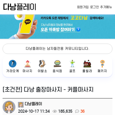
회원가입
로그인
추가메뉴
다낭플레이는 남자들전용 커뮤니티입니다.
가라오케
마사지
이발소
음식점
골프
풀빌라
패키지
[초건전] 다낭 출장마사지 - 커플마사지
다낭플레이
2024-10-17 11:34
185,635
36