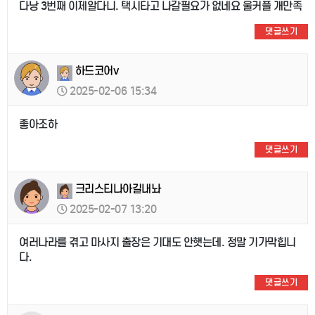
다낭 3번째 이제알다니. 택시타고 나갈필요가 없네요 울커플 개만족
댓글쓰기
하드코어v
2025-02-06 15:34
좋아조하
댓글쓰기
크리스티나아길내놔
2025-02-07 13:20
여러나라를 겪고 마사지 출장은 기대도 안햇는데. 정말 기가막힙니
다.
댓글쓰기