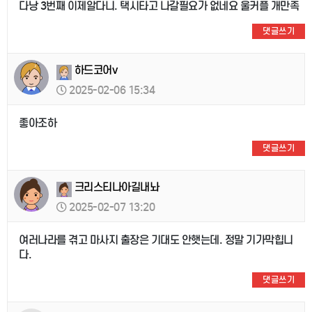
다낭 3번째 이제알다니. 택시타고 나갈필요가 없네요 울커플 개만족
댓글쓰기
하드코어v
2025-02-06 15:34
좋아조하
댓글쓰기
크리스티나아길내놔
2025-02-07 13:20
여러나라를 겪고 마사지 출장은 기대도 안햇는데. 정말 기가막힙니
다.
댓글쓰기