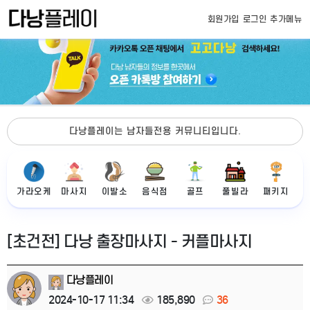
회원가입
로그인
추가메뉴
다낭플레이는 남자들전용 커뮤니티입니다.
가라오케
마사지
이발소
음식점
골프
풀빌라
패키지
[초건전] 다낭 출장마사지 - 커플마사지
다낭플레이
2024-10-17 11:34
185,890
36