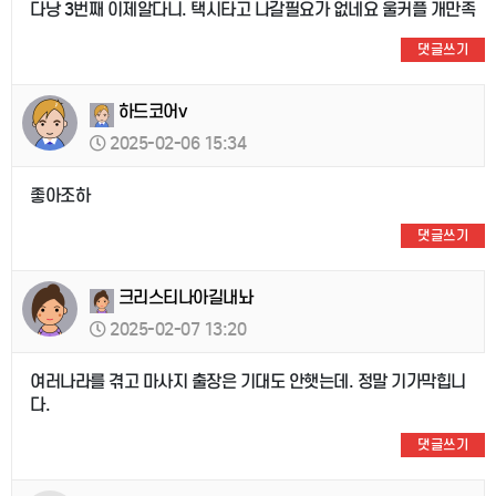
다낭 3번째 이제알다니. 택시타고 나갈필요가 없네요 울커플 개만족
댓글쓰기
하드코어v
2025-02-06 15:34
좋아조하
댓글쓰기
크리스티나아길내놔
2025-02-07 13:20
여러나라를 겪고 마사지 출장은 기대도 안햇는데. 정말 기가막힙니
다.
댓글쓰기