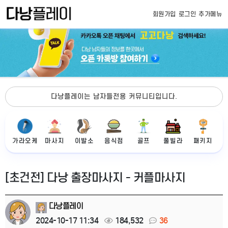
회원가입
로그인
추가메뉴
다낭플레이는 남자들전용 커뮤니티입니다.
가라오케
마사지
이발소
음식점
골프
풀빌라
패키지
[초건전] 다낭 출장마사지 - 커플마사지
다낭플레이
2024-10-17 11:34
184,532
36