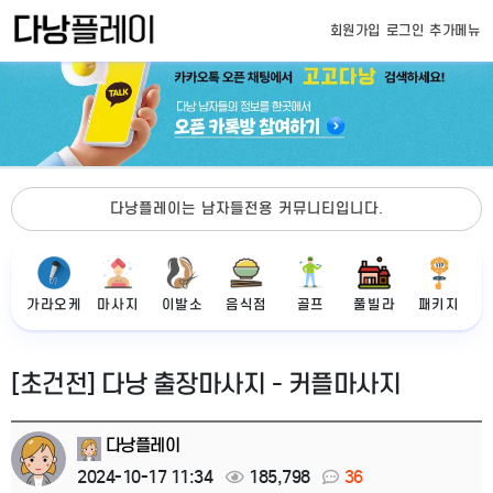
회원가입
로그인
추가메뉴
다낭플레이는 남자들전용 커뮤니티입니다.
가라오케
마사지
이발소
음식점
골프
풀빌라
패키지
[초건전] 다낭 출장마사지 - 커플마사지
다낭플레이
2024-10-17 11:34
185,798
36