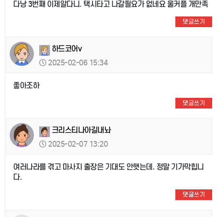
다낭 3번째 이제알다니. 택시타고 나갈필요가 없네요 울커플 개만족
댓글쓰기
하드코어v
2025-02-06 15:34
좋아조하
댓글쓰기
크리스티나아길내놔
2025-02-07 13:20
여러나라를 겪고 마사지 출장은 기대도 안햇는데. 정말 기가막힙니
다.
댓글쓰기