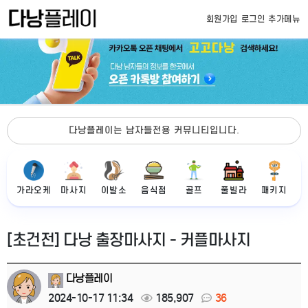
회원가입
로그인
추가메뉴
다낭플레이는 남자들전용 커뮤니티입니다.
가라오케
마사지
이발소
음식점
골프
풀빌라
패키지
[초건전] 다낭 출장마사지 - 커플마사지
다낭플레이
2024-10-17 11:34
185,907
36