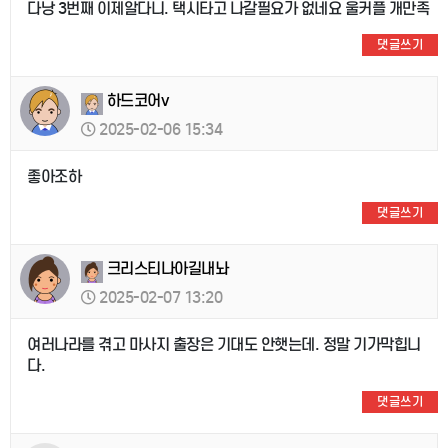
다낭 3번째 이제알다니. 택시타고 나갈필요가 없네요 울커플 개만족
댓글쓰기
하드코어v
2025-02-06 15:34
좋아조하
댓글쓰기
크리스티나아길내놔
2025-02-07 13:20
여러나라를 겪고 마사지 출장은 기대도 안햇는데. 정말 기가막힙니
다.
댓글쓰기