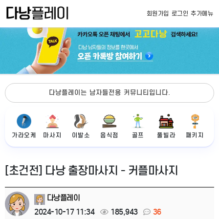
회원가입
로그인
추가메뉴
다낭플레이는 남자들전용 커뮤니티입니다.
가라오케
마사지
이발소
음식점
골프
풀빌라
패키지
[초건전] 다낭 출장마사지 - 커플마사지
다낭플레이
2024-10-17 11:34
185,943
36