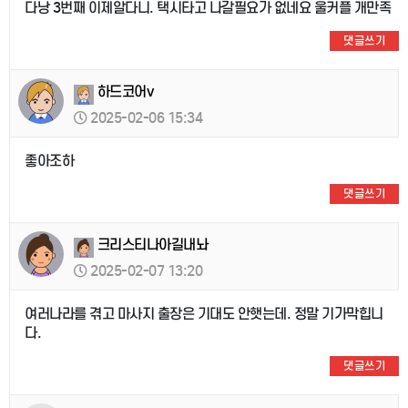
다낭 3번째 이제알다니. 택시타고 나갈필요가 없네요 울커플 개만족
댓글쓰기
하드코어v
2025-02-06 15:34
좋아조하
댓글쓰기
크리스티나아길내놔
2025-02-07 13:20
여러나라를 겪고 마사지 출장은 기대도 안햇는데. 정말 기가막힙니
다.
댓글쓰기