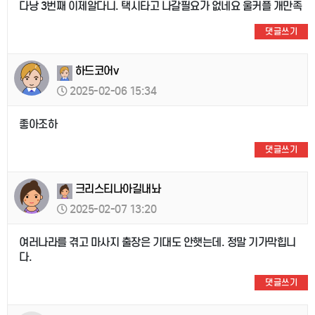
다낭 3번째 이제알다니. 택시타고 나갈필요가 없네요 울커플 개만족
댓글쓰기
하드코어v
2025-02-06 15:34
좋아조하
댓글쓰기
크리스티나아길내놔
2025-02-07 13:20
여러나라를 겪고 마사지 출장은 기대도 안햇는데. 정말 기가막힙니
다.
댓글쓰기