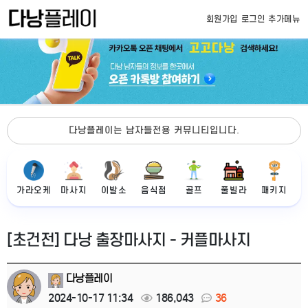
회원가입
로그인
추가메뉴
다낭플레이는 남자들전용 커뮤니티입니다.
가라오케
마사지
이발소
음식점
골프
풀빌라
패키지
[초건전] 다낭 출장마사지 - 커플마사지
다낭플레이
2024-10-17 11:34
186,043
36