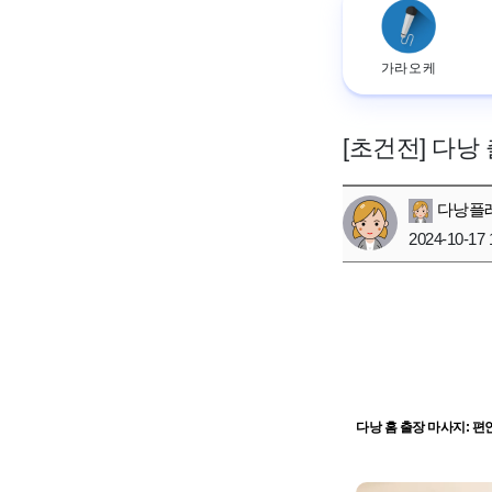
가라오케
[초건전] 다낭
다낭플
2024-10-17 
다낭 홈 출장 마사지: 