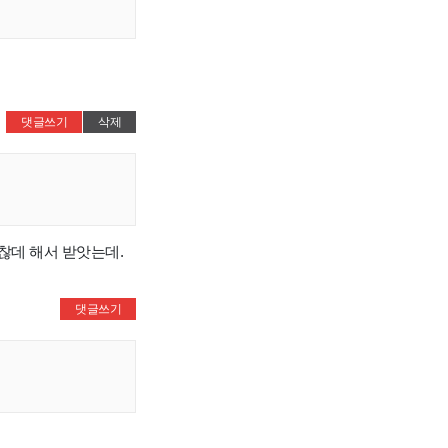
댓글쓰기
삭제
찮데 해서 받앗는데.
댓글쓰기