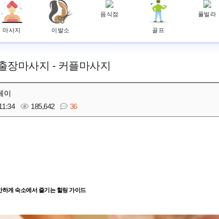
음식점
풀빌라
마사지
이발소
골프
 출장마사지 - 커플마사지
레이
11:34
185,642
36
편안하게 숙소에서 즐기는 힐링 가이드