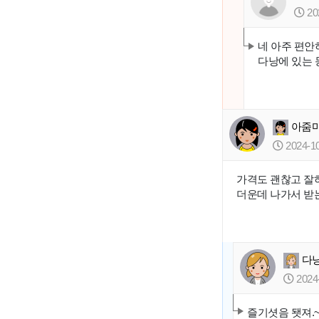
20
네 아주 편안
다낭에 있는 
아줌
2024-10
가격도 괜찮고 잘
더운데 나가서 받
다
2024-
즐기셧음 됏져.~