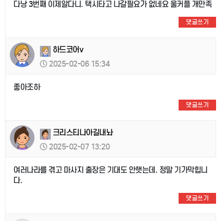
다낭 3번째 이제알다니. 택시타고 나갈필요가 없네요 울커플 개만족
댓글쓰기
하드코어v
2025-02-06 15:34
좋아조하
댓글쓰기
크리스티나아길내놔
2025-02-07 13:20
여러나라를 겪고 마사지 출장은 기대도 안햇는데. 정말 기가막힙니
다.
댓글쓰기