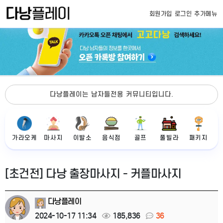
회원가입
로그인
추가메뉴
다낭플레이는 남자들전용 커뮤니티입니다.
가라오케
마사지
이발소
음식점
골프
풀빌라
패키지
[초건전] 다낭 출장마사지 - 커플마사지
다낭플레이
2024-10-17 11:34
185,836
36