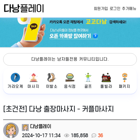
회원가입
로그인
추가메뉴
다낭플레이는 남자들전용 커뮤니티입니다.
가라오케
마사지
이발소
음식점
골프
풀빌라
패키지
[초건전] 다낭 출장마사지 - 커플마사지
다낭플레이
2024-10-17 11:34
185,858
36