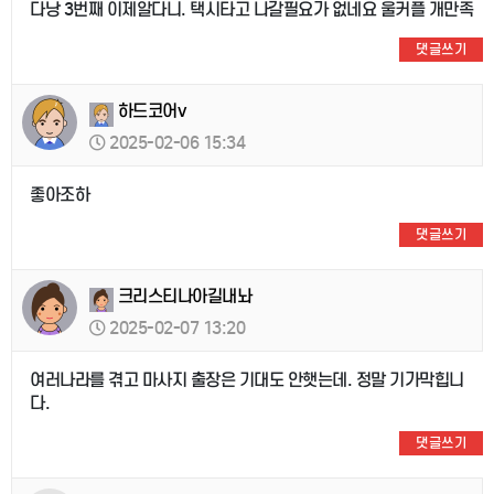
다낭 3번째 이제알다니. 택시타고 나갈필요가 없네요 울커플 개만족
댓글쓰기
하드코어v
2025-02-06 15:34
좋아조하
댓글쓰기
크리스티나아길내놔
2025-02-07 13:20
여러나라를 겪고 마사지 출장은 기대도 안햇는데. 정말 기가막힙니
다.
댓글쓰기