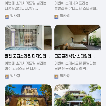
가진 풀빌라
풀빌라
이번에 소개시켜드릴 빌라는
이번에 소개시켜드리는
대형빌라입니다.방7…
풀빌라는 유니크한 스타일의…
빌라왕
빌라왕
2024-11-19 01:13
2024-11-19 00:37
완전 고급스러운 디자인의
고급클래식한 스타일의
빌라
럭셔리 풀빌라
이번에 소개시켜드릴 빌라는
이번에 소개해드릴 풀빌라는
아주 고급스러운 디자…
모던 원목스타일의 럭…
빌라왕
빌라왕