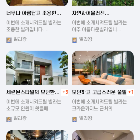
2024-11-19 01:47
2024-11-19 01:17
너무나 아름답고 조용한
자연과어울러진
풀빌라
아름다운풀빌라
이번에 소개시켜드릴 빌라는
이번에 소개시켜드릴 빌라는
조용한 빌라입니다.…
아주 아름다운빌라입니…
빌라왕
빌라왕
2024-11-19 01:22
2024-11-20 00:20
세련된스타일의 모던한
+3
모던하고 고급스러운 풀빌라
+1
풀빌라
이번에 소개시켜드릴 빌라는
이번에 소개시켜드릴 빌라는
소규모 인원이 왓을때…
크라운카지노 근처의 …
빌라왕
빌라왕