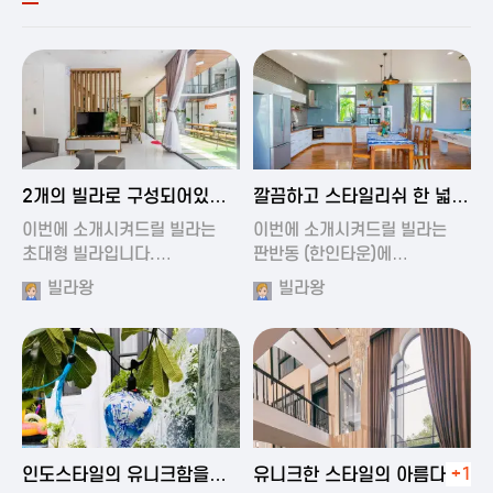
2024-11-19 00:54
2024-11-19 01:27
2개의 빌라로 구성되어있는
깔끔하고 스타일리쉬 한 넓은
대형 풀빌…
풀빌라
이번에 소개시켜드릴 빌라는
이번에 소개시켜드릴 빌라는
초대형 빌라입니다.…
판반동 (한인타운)에…
빌라왕
빌라왕
2024-11-19 01:35
2024-11-19 00:45
인도스타일의 유니크함을
유니크한 스타일의 아름다운
+1