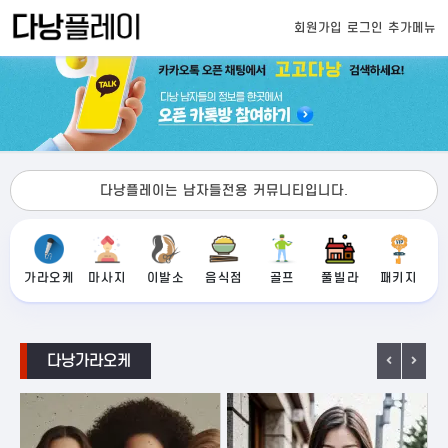
회원가입
로그인
추가메뉴
다낭플레이는 남자들전용 커뮤니티입니다.
가라오케
마사지
이발소
음식점
골프
풀빌라
패키지
다낭가라오케