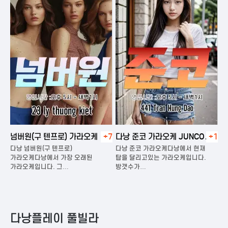
넘버원(구 텐프로) 가라오케
+7
다낭 준코 가라오케 JUNCO
+1
다
KARAOKE
다낭 넘버원(구 텐프로)
다낭 준코 가라오케다낭에서 현재
다
은
가라오케다낭에서 가장 오래된
탑을 달리고있는 가라오케입니다.
가
가라오케입니다. 그…
방갯수가…
다
다낭플레이 풀빌라