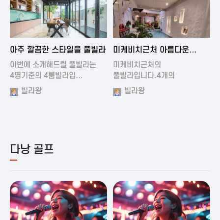
2024-11-19 01:01
2024-11-16 15:32
아주 깔끔한 스타일을 풀빌라
미케비치근처 아름다운
풀빌라
이번에 소개해드릴 풀빌라는
미케비치근처의
4명기준의 4룸빌라입…
풀빌라입니다.4개의
아름다운방과…
빌라왕
빌라왕
다낭 골프