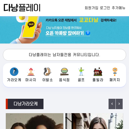
회원가입
로그인
추가메뉴
다낭플레이는 남자들전용 커뮤니티입니다.
가라오케
마사지
이발소
음식점
골프
풀빌라
패키지
다낭가라오케