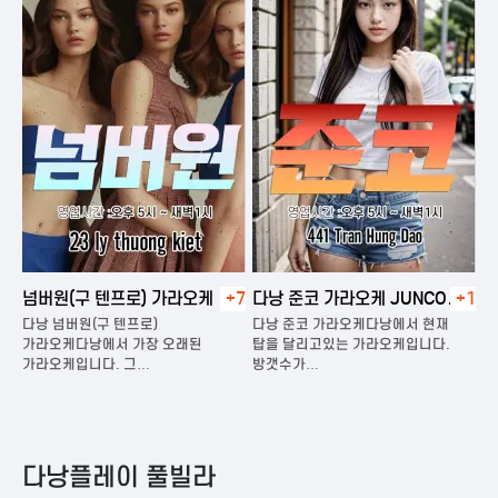
넘버원(구 텐프로) 가라오케
+7
다낭 준코 가라오케 JUNCO
+1
다
KARAOKE
다낭 넘버원(구 텐프로)
다낭 준코 가라오케다낭에서 현재
다
은
가라오케다낭에서 가장 오래된
탑을 달리고있는 가라오케입니다.
가
가라오케입니다. 그…
방갯수가…
다
다낭플레이 풀빌라