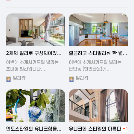
2024-11-19 00:54
2024-11-19 01:27
2개의 빌라로 구성되어있는
깔끔하고 스타일리쉬 한 넓은
대형 풀빌…
풀빌라
이번에 소개시켜드릴 빌라는
이번에 소개시켜드릴 빌라는
초대형 빌라입니다.…
판반동 (한인타운)에…
빌라왕
빌라왕
2024-11-19 01:35
2024-11-19 00:45
인도스타일의 유니크함을
유니크한 스타일의 아름다운
+1