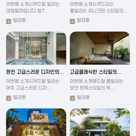
가진 풀빌라
풀빌라
이번에 소개시켜드릴 빌라는
이번에 소개시켜드리는
대형빌라입니다.방7…
풀빌라는 유니크한 스타일의…
빌라왕
빌라왕
2024-11-19 01:13
2024-11-19 00:37
완전 고급스러운 디자인의
고급클래식한 스타일의
빌라
럭셔리 풀빌라
이번에 소개시켜드릴 빌라는
이번에 소개해드릴 풀빌라는
아주 고급스러운 디자…
모던 원목스타일의 럭…
빌라왕
빌라왕