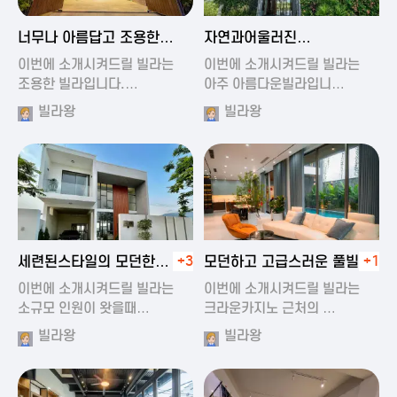
2024-11-19 01:47
2024-11-19 01:17
너무나 아름답고 조용한
자연과어울러진
풀빌라
아름다운풀빌라
이번에 소개시켜드릴 빌라는
이번에 소개시켜드릴 빌라는
조용한 빌라입니다.…
아주 아름다운빌라입니…
빌라왕
빌라왕
2024-11-19 01:22
2024-11-20 00:20
세련된스타일의 모던한
+3
모던하고 고급스러운 풀빌라
+1
풀빌라
이번에 소개시켜드릴 빌라는
이번에 소개시켜드릴 빌라는
소규모 인원이 왓을때…
크라운카지노 근처의 …
빌라왕
빌라왕