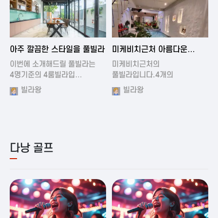
2024-11-19 01:01
2024-11-16 15:32
아주 깔끔한 스타일을 풀빌라
미케비치근처 아름다운
풀빌라
이번에 소개해드릴 풀빌라는
미케비치근처의
4명기준의 4룸빌라입…
풀빌라입니다.4개의
아름다운방과…
빌라왕
빌라왕
다낭 골프