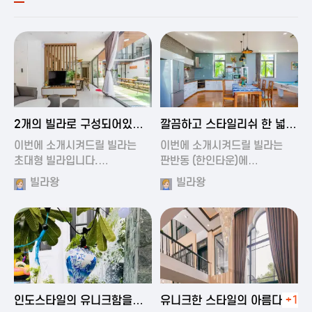
2024-11-19 00:54
2024-11-19 01:27
2개의 빌라로 구성되어있는
깔끔하고 스타일리쉬 한 넓은
대형 풀빌…
풀빌라
이번에 소개시켜드릴 빌라는
이번에 소개시켜드릴 빌라는
초대형 빌라입니다.…
판반동 (한인타운)에…
빌라왕
빌라왕
2024-11-19 01:35
2024-11-19 00:45
인도스타일의 유니크함을
유니크한 스타일의 아름다운
+1