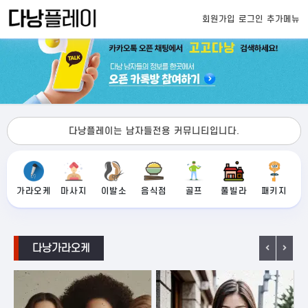
회원가입
로그인
추가메뉴
다낭플레이는 남자들전용 커뮤니티입니다.
가라오케
마사지
이발소
음식점
골프
풀빌라
패키지
다낭가라오케