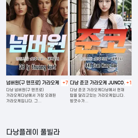
넘버원(구 텐프로) 가라오케
+7
다낭 준코 가라오케 JUNCO
+1
다
KARAOKE
다낭 넘버원(구 텐프로)
다낭 준코 가라오케다낭에서 현재
다
은
가라오케다낭에서 가장 오래된
탑을 달리고있는 가라오케입니다.
가
가라오케입니다. 그…
방갯수가…
다
다낭플레이 풀빌라