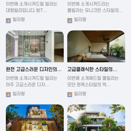
가진 풀빌라
풀빌라
이번에 소개시켜드릴 빌라는
이번에 소개시켜드리는
대형빌라입니다.방7…
풀빌라는 유니크한 스타일의…
빌라왕
빌라왕
2024-11-19 01:13
2024-11-19 00:37
완전 고급스러운 디자인의
고급클래식한 스타일의
빌라
럭셔리 풀빌라
이번에 소개시켜드릴 빌라는
이번에 소개해드릴 풀빌라는
아주 고급스러운 디자…
모던 원목스타일의 럭…
빌라왕
빌라왕