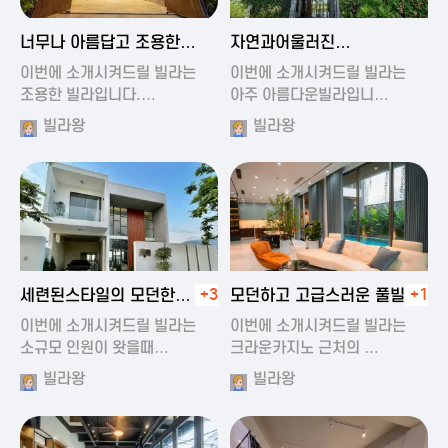
2024-11-19 01:47
2024-11-19 01:17
너무나 아름답고 조용한
자연과어울러진
풀빌라
아름다운풀빌라
이번에 소개시켜드릴 빌라는
이번에 소개시켜드릴 빌라는
조용한 빌라입니다.…
아주 아름다운빌라입니…
빌라왕
빌라왕
2024-11-19 01:22
2024-11-20 00:20
세련된스타일의 모던한
+3
모던하고 고급스러운 풀빌라
+1
풀빌라
이번에 소개시켜드릴 빌라는
이번에 소개시켜드릴 빌라는
소규모 인원이 왓을때…
크라운카지노 근처의 …
빌라왕
빌라왕