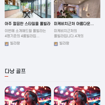
2024-11-19 01:01
2024-11-16 15:32
아주 깔끔한 스타일을 풀빌라
미케비치근처 아름다운
풀빌라
이번에 소개해드릴 풀빌라는
미케비치근처의
4명기준의 4룸빌라입…
풀빌라입니다.4개의
아름다운방과…
빌라왕
빌라왕
다낭 골프