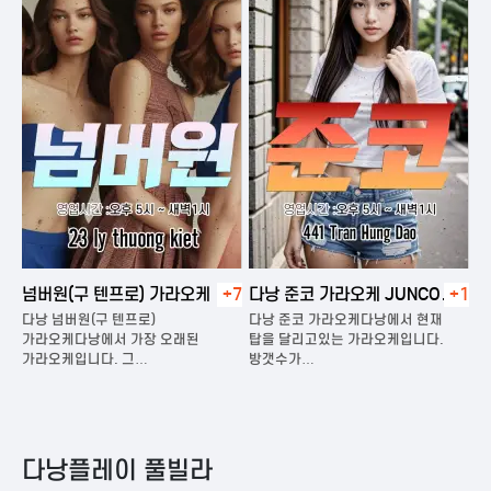
넘버원(구 텐프로) 가라오케
+7
다낭 준코 가라오케 JUNCO
+1
다
KARAOKE
다낭 넘버원(구 텐프로)
다낭 준코 가라오케다낭에서 현재
다낭
가라오케다낭에서 가장 오래된
탑을 달리고있는 가라오케입니다.
가라
가라오케입니다. 그…
방갯수가…
다낭
다낭플레이 풀빌라