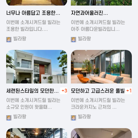
2024-11-19 01:47
2024-11-19 01:17
너무나 아름답고 조용한
자연과어울러진
풀빌라
아름다운풀빌라
이번에 소개시켜드릴 빌라는
이번에 소개시켜드릴 빌라는
조용한 빌라입니다.…
아주 아름다운빌라입니…
빌라왕
빌라왕
2024-11-19 01:22
2024-11-20 00:20
세련된스타일의 모던한
+3
모던하고 고급스러운 풀빌라
+1
풀빌라
이번에 소개시켜드릴 빌라는
이번에 소개시켜드릴 빌라는
소규모 인원이 왓을때…
크라운카지노 근처의 …
빌라왕
빌라왕