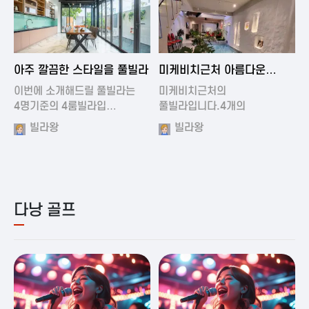
2024-11-19 01:01
2024-11-16 15:32
아주 깔끔한 스타일을 풀빌라
미케비치근처 아름다운
풀빌라
이번에 소개해드릴 풀빌라는
미케비치근처의
4명기준의 4룸빌라입…
풀빌라입니다.4개의
아름다운방과…
빌라왕
빌라왕
다낭 골프