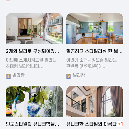
2024-11-19 00:54
2024-11-19 01:27
2개의 빌라로 구성되어있는
깔끔하고 스타일리쉬 한 넓은
대형 풀빌…
풀빌라
이번에 소개시켜드릴 빌라는
이번에 소개시켜드릴 빌라는
초대형 빌라입니다.…
판반동 (한인타운)에…
빌라왕
빌라왕
2024-11-19 01:35
2024-11-19 00:45
인도스타일의 유니크함을
유니크한 스타일의 아름다운
+1