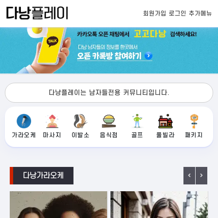
회원가입
로그인
추가메뉴
다낭플레이는 남자들전용 커뮤니티입니다.
가라오케
마사지
이발소
음식점
골프
풀빌라
패키지
다낭가라오케