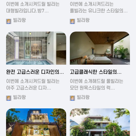
가진 풀빌라
풀빌라
이번에 소개시켜드릴 빌라는
이번에 소개시켜드리는
대형빌라입니다.방7…
풀빌라는 유니크한 스타일의…
빌라왕
빌라왕
2024-11-19 01:13
2024-11-19 00:37
완전 고급스러운 디자인의
고급클래식한 스타일의
빌라
럭셔리 풀빌라
이번에 소개시켜드릴 빌라는
이번에 소개해드릴 풀빌라는
아주 고급스러운 디자…
모던 원목스타일의 럭…
빌라왕
빌라왕