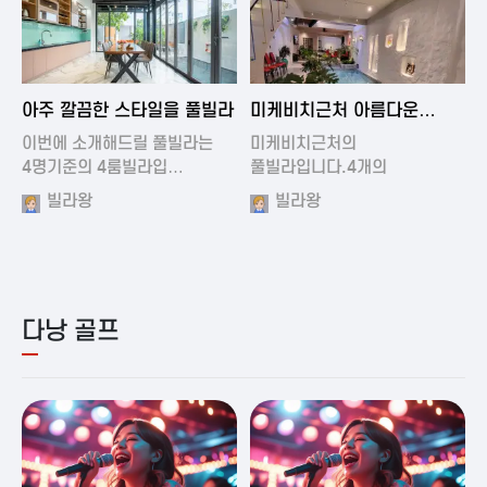
2024-11-19 01:01
2024-11-16 15:32
아주 깔끔한 스타일을 풀빌라
미케비치근처 아름다운
풀빌라
이번에 소개해드릴 풀빌라는
미케비치근처의
4명기준의 4룸빌라입…
풀빌라입니다.4개의
아름다운방과…
빌라왕
빌라왕
다낭 골프