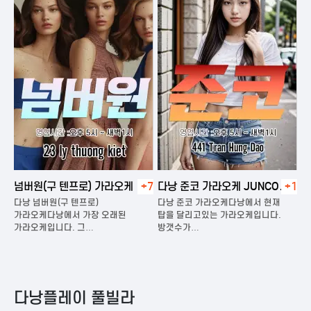
넘버원(구 텐프로) 가라오케
+7
다낭 준코 가라오케 JUNCO
+1
다
KARAOKE
다낭 넘버원(구 텐프로)
다낭 준코 가라오케다낭에서 현재
다
은
가라오케다낭에서 가장 오래된
탑을 달리고있는 가라오케입니다.
가
가라오케입니다. 그…
방갯수가…
다
다낭플레이 풀빌라