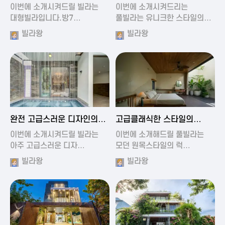
가진 풀빌라
풀빌라
이번에 소개시켜드릴 빌라는
이번에 소개시켜드리는
대형빌라입니다.방7…
풀빌라는 유니크한 스타일의…
빌라왕
빌라왕
2024-11-19 01:13
2024-11-19 00:37
완전 고급스러운 디자인의
고급클래식한 스타일의
빌라
럭셔리 풀빌라
이번에 소개시켜드릴 빌라는
이번에 소개해드릴 풀빌라는
아주 고급스러운 디자…
모던 원목스타일의 럭…
빌라왕
빌라왕