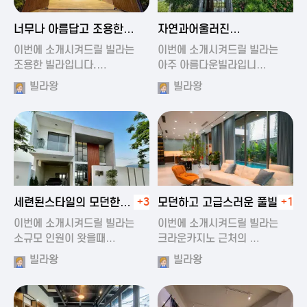
2024-11-19 01:47
2024-11-19 01:17
너무나 아름답고 조용한
자연과어울러진
풀빌라
아름다운풀빌라
이번에 소개시켜드릴 빌라는
이번에 소개시켜드릴 빌라는
조용한 빌라입니다.…
아주 아름다운빌라입니…
빌라왕
빌라왕
2024-11-19 01:22
2024-11-20 00:20
세련된스타일의 모던한
+3
모던하고 고급스러운 풀빌라
+1
풀빌라
이번에 소개시켜드릴 빌라는
이번에 소개시켜드릴 빌라는
소규모 인원이 왓을때…
크라운카지노 근처의 …
빌라왕
빌라왕