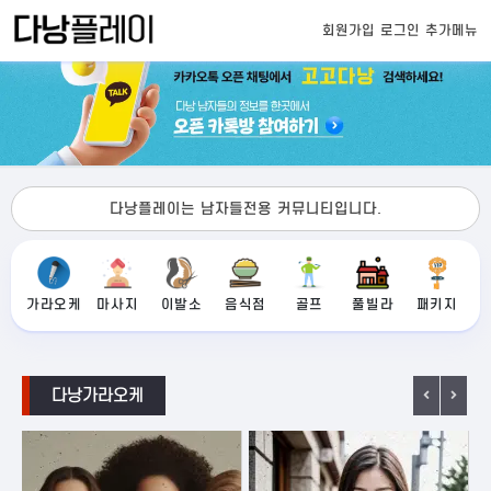
회원가입
로그인
추가메뉴
다낭플레이는 남자들전용 커뮤니티입니다.
가라오케
마사지
이발소
음식점
골프
풀빌라
패키지
다낭가라오케