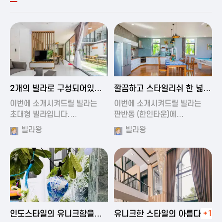
2024-11-19 00:54
2024-11-19 01:27
2개의 빌라로 구성되어있는
깔끔하고 스타일리쉬 한 넓은
대형 풀빌…
풀빌라
이번에 소개시켜드릴 빌라는
이번에 소개시켜드릴 빌라는
초대형 빌라입니다.…
판반동 (한인타운)에…
빌라왕
빌라왕
2024-11-19 01:35
2024-11-19 00:45
인도스타일의 유니크함을
유니크한 스타일의 아름다운
+1