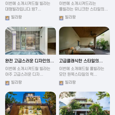
가진 풀빌라
풀빌라
이번에 소개시켜드릴 빌라는
이번에 소개시켜드리는
대형빌라입니다.방7…
풀빌라는 유니크한 스타일의…
빌라왕
빌라왕
2024-11-19 01:13
2024-11-19 00:37
완전 고급스러운 디자인의
고급클래식한 스타일의
빌라
럭셔리 풀빌라
이번에 소개시켜드릴 빌라는
이번에 소개해드릴 풀빌라는
아주 고급스러운 디자…
모던 원목스타일의 럭…
빌라왕
빌라왕