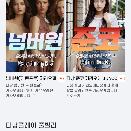
넘버원(구 텐프로) 가라오케
+7
다낭 준코 가라오케 JUNCO
+1
다
KARAOKE
다낭 넘버원(구 텐프로)
다낭 준코 가라오케다낭에서 현재
다
은
가라오케다낭에서 가장 오래된
탑을 달리고있는 가라오케입니다.
가
가라오케입니다. 그…
방갯수가…
다
다낭플레이 풀빌라