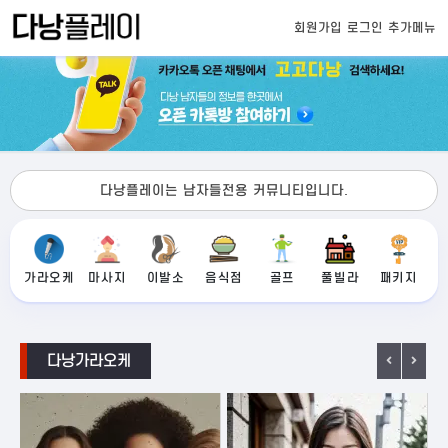
회원가입
로그인
추가메뉴
다낭플레이는 남자들전용 커뮤니티입니다.
가라오케
마사지
이발소
음식점
골프
풀빌라
패키지
다낭가라오케