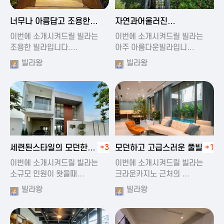
2024-11-19 01:47
2024-11-19 01:17
너무나 아름답고 조용한
자연과어울러진
풀빌라
아름다운풀빌라
이번에 소개시켜드릴 빌라는
이번에 소개시켜드릴 빌라는
조용한 빌라입니다.…
아주 아름다운빌라입니…
빌라왕
빌라왕
2024-11-19 01:22
2024-11-20 00:20
세련된스타일의 모던한
+3
모던하고 고급스러운 풀빌라
+1
풀빌라
이번에 소개시켜드릴 빌라는
이번에 소개시켜드릴 빌라는
소규모 인원이 왓을때…
크라운카지노 근처의 …
빌라왕
빌라왕