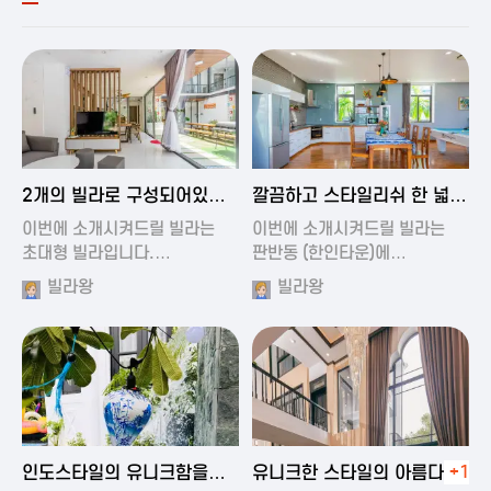
2024-11-19 00:54
2024-11-19 01:27
2개의 빌라로 구성되어있는
깔끔하고 스타일리쉬 한 넓은
대형 풀빌…
풀빌라
이번에 소개시켜드릴 빌라는
이번에 소개시켜드릴 빌라는
초대형 빌라입니다.…
판반동 (한인타운)에…
빌라왕
빌라왕
2024-11-19 01:35
2024-11-19 00:45
인도스타일의 유니크함을
유니크한 스타일의 아름다운
+1