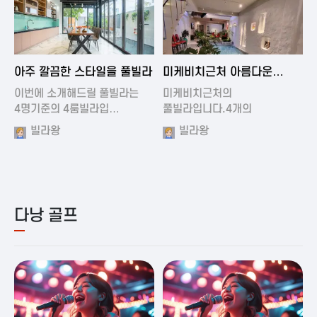
2024-11-19 01:01
2024-11-16 15:32
아주 깔끔한 스타일을 풀빌라
미케비치근처 아름다운
풀빌라
이번에 소개해드릴 풀빌라는
미케비치근처의
4명기준의 4룸빌라입…
풀빌라입니다.4개의
아름다운방과…
빌라왕
빌라왕
다낭 골프