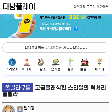
회원가입
로그인
추가메뉴
다낭플레이는 남자들전용 커뮤니티입니다.
가라오케
마사지
이발소
음식점
골프
풀빌라
패키지
풀빌라 7룸
고급클래식한 스타일의 럭셔리
풀빌라
빌라왕