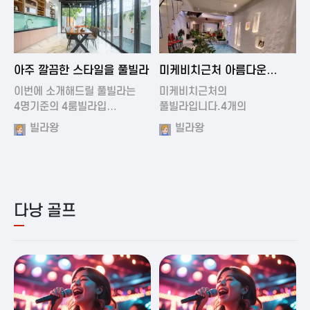
2024-11-19 01:01
2024-11-16 15:32
아주 깔끔한 스타일을 풀빌라
미케비치근처 아름다운
풀빌라
이번에 소개해드릴 풀빌라는
미케비치근처의
4명기준의 4룸빌라입…
풀빌라입니다.4개의
아름다운방과…
빌라왕
빌라왕
다낭 골프