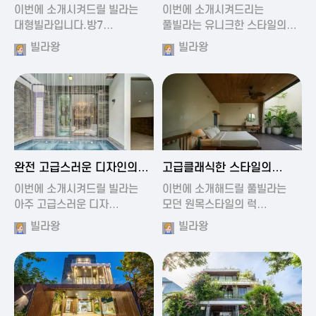
가진 풀빌라
풀빌라
이번에 소개시켜드릴 빌라는
이번에 소개시켜드리는
대형빌라입니다.방7…
풀빌라는 유니크한 스타일의…
빌라왕
빌라왕
2024-11-19 01:13
2024-11-19 00:37
완전 고급스러운 디자인의
고급클래식한 스타일의
빌라
럭셔리 풀빌라
이번에 소개시켜드릴 빌라는
이번에 소개해드릴 풀빌라는
아주 고급스러운 디자…
모던 원목스타일의 럭…
빌라왕
빌라왕