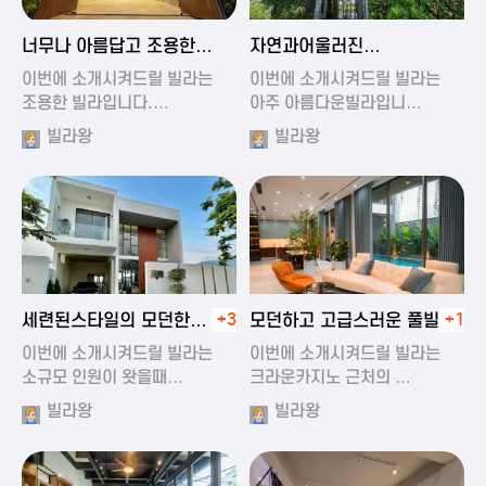
2024-11-19 01:47
2024-11-19 01:17
너무나 아름답고 조용한
자연과어울러진
풀빌라
아름다운풀빌라
이번에 소개시켜드릴 빌라는
이번에 소개시켜드릴 빌라는
조용한 빌라입니다.…
아주 아름다운빌라입니…
빌라왕
빌라왕
2024-11-19 01:22
2024-11-20 00:20
세련된스타일의 모던한
+3
모던하고 고급스러운 풀빌라
+1
풀빌라
이번에 소개시켜드릴 빌라는
이번에 소개시켜드릴 빌라는
소규모 인원이 왓을때…
크라운카지노 근처의 …
빌라왕
빌라왕