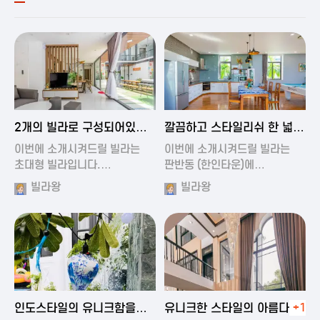
2024-11-19 00:54
2024-11-19 01:27
2개의 빌라로 구성되어있는
깔끔하고 스타일리쉬 한 넓은
대형 풀빌…
풀빌라
이번에 소개시켜드릴 빌라는
이번에 소개시켜드릴 빌라는
초대형 빌라입니다.…
판반동 (한인타운)에…
빌라왕
빌라왕
2024-11-19 01:35
2024-11-19 00:45
인도스타일의 유니크함을
유니크한 스타일의 아름다운
+1