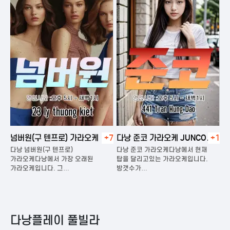
넘버원(구 텐프로) 가라오케
+7
다낭 준코 가라오케 JUNCO
+1
다
KARAOKE
다낭 넘버원(구 텐프로)
다낭 준코 가라오케다낭에서 현재
다
가라오케다낭에서 가장 오래된
탑을 달리고있는 가라오케입니다.
가
가라오케입니다. 그…
방갯수가…
다
다낭플레이 풀빌라