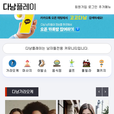
회원가입
로그인
추가메뉴
다낭플레이는 남자들전용 커뮤니티입니다.
가라오케
마사지
이발소
음식점
골프
풀빌라
패키지
다낭가라오케