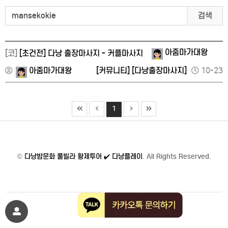
검색
아줌마가대왕
[코]
[초건전] 다낭 출장마사지 - 커플마사지
아줌마가대왕
[커뮤니티]
[다낭출장마사지]
10-23
1
©
다낭밤문화 풀빌라 황제투어 ✔️ 다낭플레이
. All Rights Reserved.