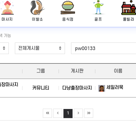
마사지
이발소
음식점
골프
풀빌라
색 가능
그룹
게시판
이름
 출장마사지
세일러묵
커뮤니티
다낭출장마사지
1