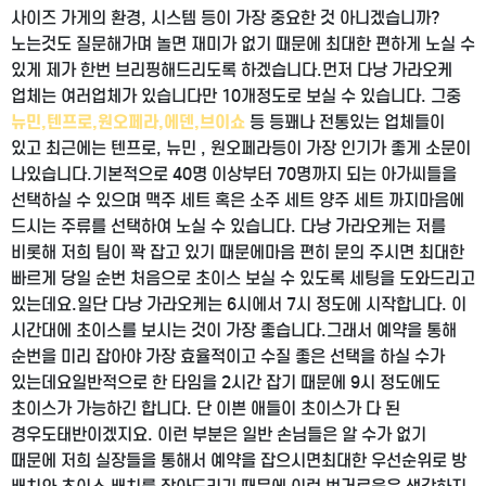
사이즈 가게의 환경, 시스템 등이 가장 중요한 것 아니겠습니까?
노는것도 질문해가며 놀면 재미가 없기 때문에 최대한 편하게 노실 수
있게 제가 한번 브리핑해드리도록 하겠습니다.
먼저 다낭 가라오케
업체는 여러업체가 있습니다만 10개정도로 보실 수 있습니다. 그중
뉴민,텐프로,원오페라,에덴,브이쇼
등 등
꽤나 전통있는 업체들이
있고 최근에는 텐프로, 뉴민 , 원오페라등이 가장 인기가 좋게 소문이
나있습니다.
기본적으로 40명 이상부터 70명까지 되는 아가씨들을
선택하실 수 있으며 맥주 세트 혹은 소주 세트 양주 세트 까지
마음에
드시는 주류를 선택하여 노실 수 있습니다. 다낭 가라오케는 저를
비롯해 저희 팀이 꽉 잡고 있기 때문에
마음 편히 문의 주시면 최대한
빠르게 당일 순번 처음으로 초이스 보실 수 있도록 세팅을 도와드리고
있는데요.
일단 다낭 가라오케는 6시에서 7시 정도에 시작합니다. 이
시간대에 초이스를 보시는 것이 가장 좋습니다.
그래서 예약을 통해
순번을 미리 잡아야 가장 효율적이고 수질 좋은 선택을 하실 수가
있는데요
일반적으로 한 타임을 2시간 잡기 때문에 9시 정도에도
초이스가 가능하긴 합니다. 단 이쁜 애들이 초이스가 다 된
경우도
태반이겠지요. 이런 부분은 일반 손님들은 알 수가 없기
때문에 저희 실장들을 통해서 예약을 잡으시면
최대한 우선순위로 방