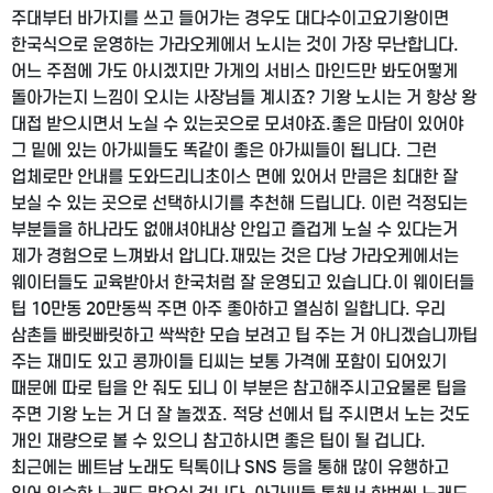
주대부터 바가지를 쓰고 들어가는 경우도 대다수이고요
기왕이면
한국식으로 운영하는 가라오케에서 노시는 것이 가장 무난합니다.
어느 주점에 가도 아시겠지만 가게의 서비스 마인드만 봐도
어떻게
돌아가는지 느낌이 오시는 사장님들 계시죠? 기왕 노시는 거 항상 왕
대접 받으시면서 노실 수 있는곳으로 모셔야죠.
좋은 마담이 있어야
그 밑에 있는 아가씨들도 똑같이 좋은 아가씨들이 됩니다. 그런
업체로만 안내를 도와드리니
초이스 면에 있어서 만큼은 최대한 잘
보실 수 있는 곳으로 선택하시기를 추천해 드립니다. 이런 걱정되는
부분들을 하나라도 없애셔야
내상 안입고 즐겁게 노실 수 있다는거
제가 경험으로 느껴봐서 압니다.
재밌는 것은 다낭 가라오케에서는
웨이터들도 교육받아서 한국처럼 잘 운영되고 있습니다.
이 웨이터들
팁 10만동 20만동씩 주면 아주 좋아하고 열심히 일합니다. 우리
삼촌들 빠릿빠릿하고 싹싹한 모습 보려고 팁 주는 거 아니겠습니까
팁
주는 재미도 있고 콩까이들 티씨는 보통 가격에 포함이 되어있기
때문에 따로 팁을 안 줘도 되니 이 부분은 참고해주시고요
물론 팁을
주면 기왕 노는 거 더 잘 놀겠죠. 적당 선에서 팁 주시면서 노는 것도
개인 재량으로 볼 수 있으니 참고하시면 좋은 팁이 될 겁니다.
최근에는 베트남 노래도 틱톡이나 SNS 등을 통해 많이 유행하고