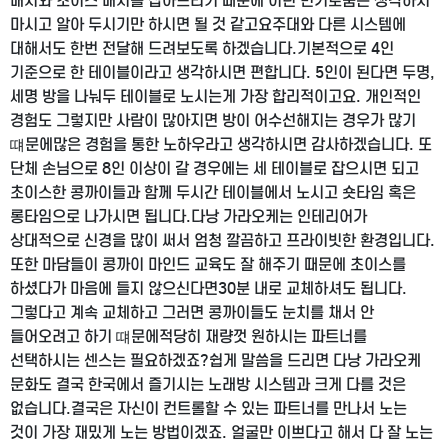
배치와 초이스 배치를 잡아드리기 때문에 이런 번거로움은 생각하지
마시고 알아 두시기만 하시면 될 것 같고요
주대와 다른 시스템에
대해서도 한번 전달해 드려보도록 하겠습니다.
기본적으로 4인
기준으로 한 테이블이라고 생각하시면 편합니다. 5인이 된다면 두명,
세명 방을 나눠
두 테이블로 노시는게 가장 합리적이고요. 개인적인
경험도 그렇지만 사람이 많아지면 방이 어수선해지는 경우가 많기
떄문에
많은 경험을 통한 노하우라고 생각하시면 감사하겠습니다. 또
단체 손님으로 8인 이상이 갈 경우에는
세 테이블로 잡으시면 되고
초이스한 콩까이들과 함께 두시간 테이블에서 노시고 숏타임 혹은
롱타임으로 나가시면 됩니다.
다낭 가라오케는 인테리어가
상대적으로 신경을 많이 써서 엄청 깔끔하고 프라이빗한 환경입니다.
또한 마담들이 콩까이 마인드 교육도 잘 해주기 때문에 초이스를
하셨다가 마음에 들지 않으신다면
30분 내로 교체하셔도 됩니다.
그렇다고 계속 교체하고 그러면 콩까이들도 눈치를 채서 안
들어오려고 하기 떄문에
적당히 재량껏 원하시는 파트너를
선택하시는 센스는 필요하겠죠?
쉽게 말씀을 드리면 다낭 가라오케
문화도 결국 한국에서 즐기시는 노래방 시스템과 크게 다를 것은
없습니다.
결국은 자신이 컨트롤할 수 있는 파트너를 만나서 노는
것이 가장 재밌게 노는 방법이겠죠. 얼굴만 이쁘다고 해서 다 잘 노는