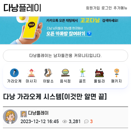
회원가입
로그인
추가메뉴
다낭플레이는 남자들전용 커뮤니티입니다.
가라오케
마사지
이발소
음식점
골프
풀빌라
패키지
다낭 가라오케 시스템[이것만 알면 끝]
다낭플레이
2023-12-12 16:45
3,281
3