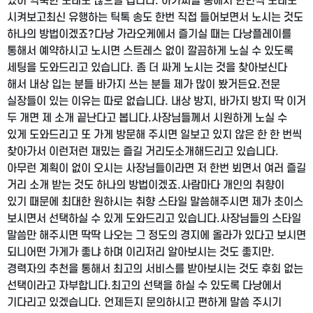
있어 익숙한 노래도 많으실 겁니다. 아가씨들 통해서 한번씩 노래도
시켜보고
최신 유행하는 틱톡 송도 한번 직접 들어보면서 노시는 것도
하나의 방법이겠죠?
다낭 가라오케에서 즐기실 때는 다낭플레이를
통해서 예약하시고 노시면 스트레스 없이 깔끔하게
노실 수 있도록
세팅을 도와드리고 있습니다. 좀 더 싸게 노시는 것을 찾아보신다
해서 내상 입는 분들 바가지 쓰는 분들 제가 많이 봤거든요.
전문
실장들이 있는 이유는 따로 없습니다. 내상 방지, 바가지 방지 딱 이거
두 개면 제 소개 끝난다고 봅니다.
사장님들께서 시원하게 노실 수
있게 도와드리고 또 가게 방문해 주시면 일보고 있지 않은 한 한 번씩
찾아가서 이런저런 재밌는 즐길 거리도
소개해드리고 있습니다.
아무런 계획이 없이 오시는 사장님들이라면 저 한번 뵈면서 여러 즐길
거리 소개 받는 것도 하나의 방법이겠죠.
사람마다 개인의 취향이
있기 때문에 최대한 원하시는 취향 스타일 말씀해주시면 제가 초이스
보시면서 선택하실 수 있게 도와드리고 있습니다.
사장님들의 스타일
말씀만 해주시면 딱딱 나오는 그 정도의 경지에 올라가 있다고 보시면
되니
어떤 가게가 좋냐 하며 이리저리 알아보시는 것도 좋지만.
경력자의 추천을 통해서 최고의 서비스를 받아보시는 것도 후회 없는
선택이라고 자부합니다.
최고의 선택을 하실 수 있도록 다낭에서
기다리고 있겠습니다. 언제든지 문의하시고 편하게 말씀 주시기