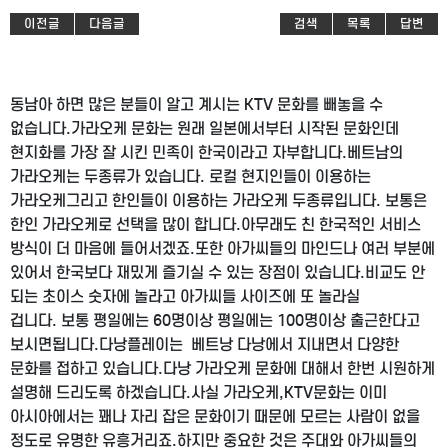
이전글
다음글
검색
목록
답변
동남아 하면 많은 분들이 알고 계시는 KTV 문화를 빼놓을 수
없습니다.
가라오케 문화는 원래 일본에서부터 시작된 문화인데
현지화를 가장 잘 시킨 민족이 한국이라고 자부합니다.
베트남의
가라오케는 두종류가 있습니다. 로컬 현지인들이 이용하는
가라오케
그리고 한인들이 이용하는 가라오케 두종류입니다. 보통은
한인 가라오케로 선택을 많이 합니다.
아무래도 친 한국적인 서비스
방식이 더 마음에 들어서겠죠.
또한 아가씨들의 마인드나 여러 부분에
있어서 한국보다 재밌게 즐기실 수 있는 장점이 있습니다.
비교도 안
되는 초이스 숫자에 놀라고 아가씨들 사이즈에 또 놀라실
겁니다.
보통 평일에는 60명이상 평일에는 100명이상 출근한다고
보시면됩니다.
다낭플레이는 베트낭 다낭에서 지내면서 다양한
문화를 접하고 있습니다.
다낭 가라오케 문화에 대해서 한번 시원하게
설명해 드리도록 하겠습니다.
사실 가라오케,KTV문화는 이미
아시아에서는 꽤나 자리 잡은 문화이기 때문에 모르는 사람이 없을
정도로 유명한 유흥거리죠.
하지만 중요한 것은 주대와 아가씨들의