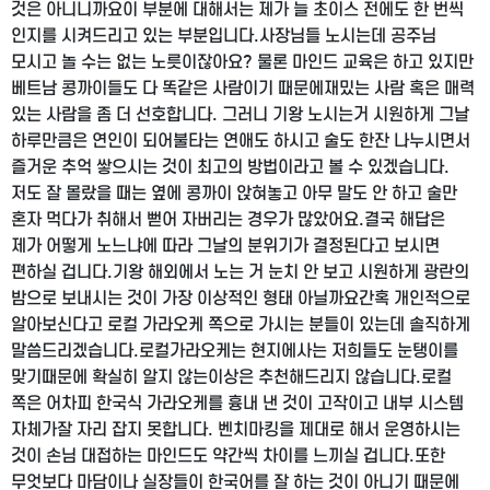
것은 아니니까요
이 부분에 대해서는 제가 늘 초이스 전에도 한 번씩
인지를 시켜드리고 있는 부분입니다.
사장님들 노시는데 공주님
모시고 놀 수는 없는 노릇이잖아요? 물론 마인드 교육은 하고 있지만
베트남 콩까이들도 다 똑같은 사람이기 때문에
재밌는 사람 혹은 매력
있는 사람을 좀 더 선호합니다. 그러니 기왕 노시는거 시원하게 그날
하루만큼은 연인이 되어
불타는 연애도 하시고 술도 한잔 나누시면서
즐거운 추억 쌓으시는 것이 최고의 방법이라고 볼 수 있겠습니다.
저도 잘 몰랐을 때는 옆에 콩까이 앉혀놓고 아무 말도 안 하고 술만
혼자 먹다가 취해서 뻗어 자버리는 경우가 많았어요.
결국 해답은
제가 어떻게 노느냐에 따라 그날의 분위기가 결정된다고 보시면
편하실 겁니다.
기왕 해외에서 노는 거 눈치 안 보고 시원하게 광란의
밤으로 보내시는 것이 가장 이상적인 형태 아닐까요
간혹 개인적으로
알아보신다고 로컬 가라오케 쪽으로 가시는 분들이 있는데 솔직하게
말씀드리겠습니다.
로컬가라오케는 현지에사는 저희들도 눈탱이를
맞기때문에 확실히 알지 않는이상은 추천해드리지 않습니다.
로컬
쪽은 어차피 한국식 가라오케를 흉내 낸 것이 고작이고 내부 시스템
자체가
잘 자리 잡지 못합니다. 벤치마킹을 제대로 해서 운영하시는
것이 손님 대접하는 마인드도 약간씩 차이를 느끼실 겁니다.
또한
무엇보다 마담이나 실장들이 한국어를 잘 하는 것이 아니기 때문에